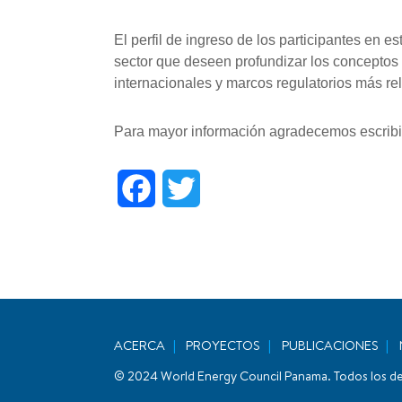
El perfil de ingreso de los participantes en 
sector que deseen profundizar los conceptos 
internacionales y marcos regulatorios más rele
Para mayor información agradecemos escribir
Facebook
Twitter
ACERCA
PROYECTOS
PUBLICACIONES
© 2024 World Energy Council Panama. Todos los d